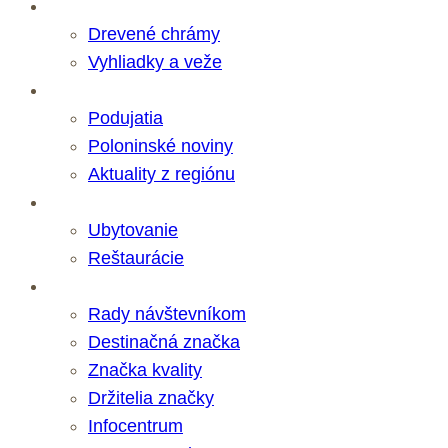
Zaujímavosti
Drevené chrámy
Vyhliadky a veže
Novinky
Podujatia
Poloninské noviny
Aktuality z regiónu
Služby
Ubytovanie
Reštaurácie
Destinácia
Rady návštevníkom
Destinačná značka
Značka kvality
Držitelia značky
Infocentrum