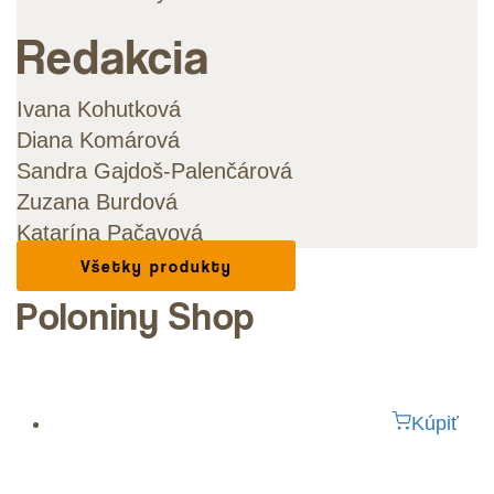
Redakcia
Ivana Kohutková
Diana Komárová
Sandra Gajdoš-Palenčárová
Zuzana Burdová
Katarína Pačayová
Všetky produkty
NOSTE A POMÔŽTE
Poloniny
Shop
Kúpiť