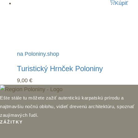
Kúpiť
na Poloniny.shop
Turistický Hrnček Poloniny
9,00
€
Ešte stále tu môžete zažiť autentickú karpatskú prírodu a
najtmavšiu nočnú oblohu, vidieť drevenú architektúru, spoznať
zaujímavých ľudí.
ZÁŽITKY