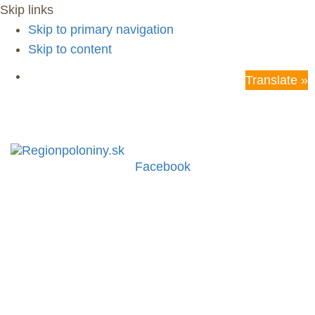
Skip links
Skip to primary navigation
Skip to content
Turistické informačné centrum Sninské rybníky Rybnícka 3951, Snina
Translate »
Facebook