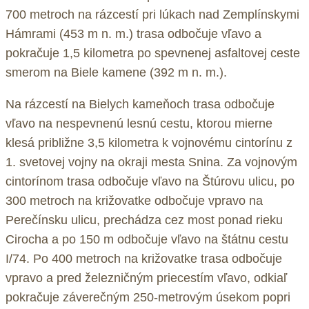
700 metroch na rázcestí pri lúkach nad Zemplínskymi
Hámrami (453 m n. m.) trasa odbočuje vľavo a
pokračuje 1,5 kilometra po spevnenej asfaltovej ceste
smerom na Biele kamene (392 m n. m.).
Na rázcestí na Bielych kameňoch trasa odbočuje
vľavo na nespevnenú lesnú cestu, ktorou mierne
klesá približne 3,5 kilometra k vojnovému cintorínu z
1. svetovej vojny na okraji mesta Snina. Za vojnovým
cintorínom trasa odbočuje vľavo na Štúrovu ulicu, po
300 metroch na križovatke odbočuje vpravo na
Perečínsku ulicu, prechádza cez most ponad rieku
Cirocha a po 150 m odbočuje vľavo na štátnu cestu
I/74. Po 400 metroch na križovatke trasa odbočuje
vpravo a pred železničným priecestím vľavo, odkiaľ
pokračuje záverečným 250-metrovým úsekom popri