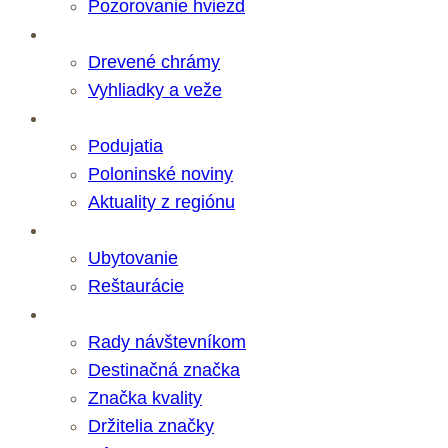
Pozorovanie hviezd
Zaujímavosti
Drevené chrámy
Vyhliadky a veže
Novinky
Podujatia
Poloninské noviny
Aktuality z regiónu
Služby
Ubytovanie
Reštaurácie
Destinácia
Rady návštevníkom
Destinačná značka
Značka kvality
Držitelia značky