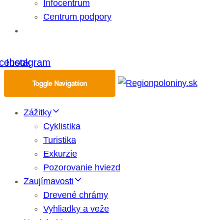
Infocentrum
Centrum podpory
Eshop
cebook
Instagram
Toggle Navigation
Zážitky
Cyklistika
Turistika
Exkurzie
Pozorovanie hviezd
Zaujímavosti
Drevené chrámy
Vyhliadky a veže