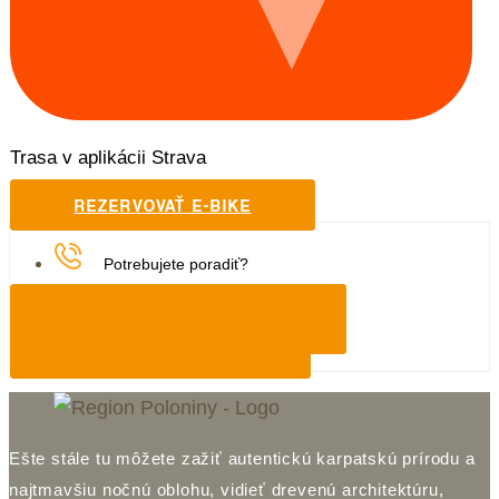
Trasa v aplikácii Strava
REZERVOVAŤ E-BIKE
Potrebujete poradiť?
NAPÍŠTE NÁM
info@regionpoloniny.sk
Ešte stále tu môžete zažiť autentickú karpatskú prírodu a
najtmavšiu nočnú oblohu, vidieť drevenú architektúru,