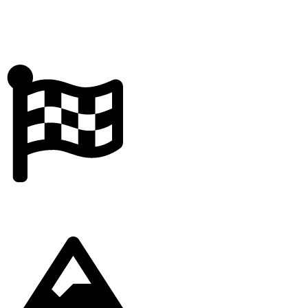
Po sninskej
úzkokoľajke
Dĺžka
13,9 km