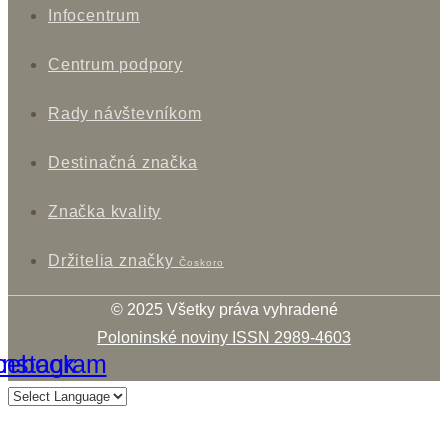
Infocentrum
Centrum podpory
Rady návštevníkom
Destinačná značka
Značka kvality
Držitelia značky
Čoskoro
© 2025 Všetky práva vyhradené
Poloninské noviny ISSN 2989-4603
cebook
Instagram