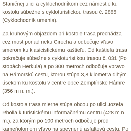
Staničnej ulici a cyklochodníkom cez námestie ku
kostolu súbežne s cykloturistickou trasou č. 2885
(Cyklochodník umenia).
Za kruhovým objazdom pri kostole trasa prechádza
cez most ponad rieku Cirocha a odbočuje vľavo
smerom ku klasicistickému kaštieľu. Od kaštieľa trasa
pokračuje súbežne s cykloturistikou trasou č. 031 (Po
stopách Herkula) a po 300 metroch odbočuje vpravo
na Hámorskú cestu, ktorou stúpa 3,8 kilometra dlhým
úsekom ku kostolu v centre obce Zemplínske Hámre
(356 m n. m.).
Od kostola trasa mierne stúpa obcou po ulici Jozefa
Rholla k turistickému informačnému centru (428 m n.
m.), za ktorým po 100 metroch odbočuje pred
kameňolomom vľavo na spevnenú asfaltovú cestu. Po