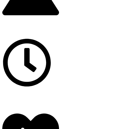
Prevýšenie
288 m
Trvanie
1:20 h