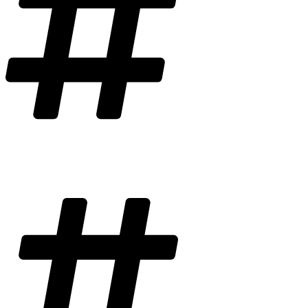
Značka
Žltá značka