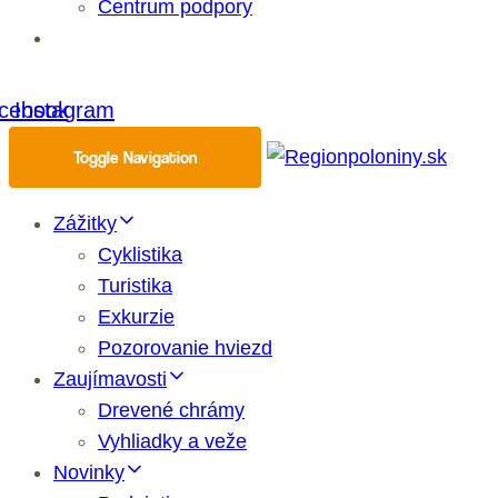
Centrum podpory
Eshop
cebook
Instagram
Toggle Navigation
Zážitky
Cyklistika
Turistika
Exkurzie
Pozorovanie hviezd
Zaujímavosti
Drevené chrámy
Vyhliadky a veže
Novinky