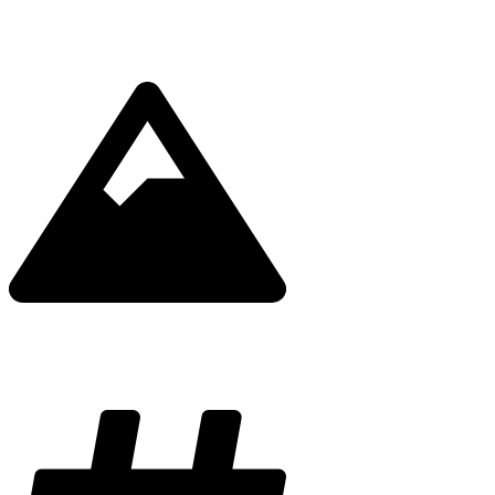
Dĺžka
3,6 km
Prevýšenie
247/0 m