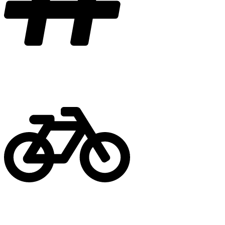
Značka
Červená značka
Bicykel
Horský