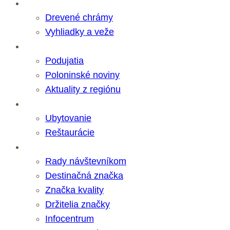
Zaujímavosti
Drevené chrámy
Vyhliadky a veže
Novinky
Podujatia
Poloninské noviny
Aktuality z regiónu
Služby
Ubytovanie
Reštaurácie
Destinácia
Rady návštevníkom
Destinačná značka
Značka kvality
Držitelia značky
Infocentrum